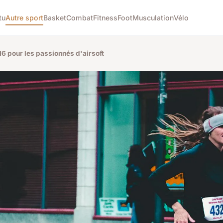
tu
Autre sport
Basket
Combat
Fitness
Foot
Musculation
Vélo
6 pour les passionnés d'airsoft