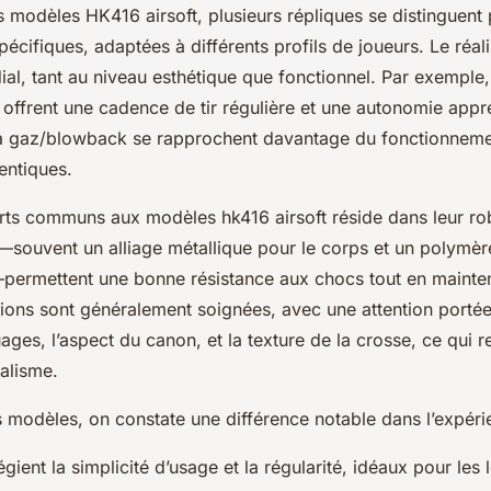
s modèles HK416 airsoft, plusieurs répliques se distinguent 
pécifiques, adaptées à différents profils de joueurs. Le réa
ial, tant au niveau esthétique que fonctionnel. Par exemple,
 offrent une cadence de tir régulière et une autonomie appré
à gaz/blowback se rapprochent davantage du fonctionnemen
hentiques.
orts communs aux modèles hk416 airsoft réside dans leur ro
s—souvent un alliage métallique pour le corps et un polymè
—permettent une bonne résistance aux chocs tout en mainte
itions sont généralement soignées, avec une attention portée
es, l’aspect du canon, et la texture de la crosse, ce qui r
éalisme.
modèles, on constate une différence notable dans l’expérien
gient la simplicité d’usage et la régularité, idéaux pour les