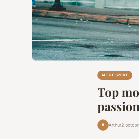
AUTRE SPORT
Top mod
passion
A
Arthur
2 octob