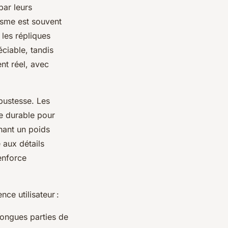
par leurs
lisme est souvent
 les répliques
ciable, tandis
t réel, avec
bustesse. Les
re durable pour
nant un poids
 aux détails
enforce
ce utilisateur :
 longues parties de