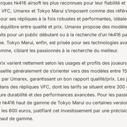
ues hk416 airsoft les plus reconnues pour leur fiabilité et l
s, VFC, Umarex et Tokyo Marui s’imposent comme des référe
our ses répliques à la fois robustes et performantes, idéale
équilibre entre qualité et prix. Umarex propose des modèle
aits pour un public débutant ou à la recherche d’un hk416 p
sme. Tokyo Marui, enfin, est prisée pour ses technologies av
gamme, ciblant les passionnés à la recherche du meilleur.
x varient nettement selon les usages et profils des joueurs
seille généralement de s’orienter vers des modèles entre 1
par Umarex, garantissant un bon rapport qualité/prix. Les
dans des répliques VFC, dont les tarifs se situent entre 300
eure durabilité et des performances avancées. Pour les pass
 le hk416 haut de gamme de Tokyo Marui ou certaines versi
les 600 euros, justifiant cet investissement par une précisi
 haut de gamme.