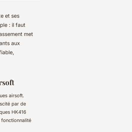
e et ses
e : il faut
classement met
tants aux
iable,
rsoft
es airsoft.
scité par de
liques HK416
 fonctionnalité