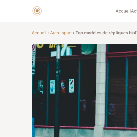
Accueil
Ac
Accueil
›
Autre sport
›
Top modèles de répliques hk41