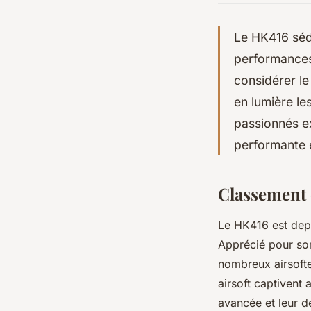
Le HK416 sédu
performances 
considérer le
en lumière le
passionnés ex
performante e
Classement 
Le HK416 est depu
Apprécié pour son 
nombreux airsofte
airsoft captivent 
avancée et leur de